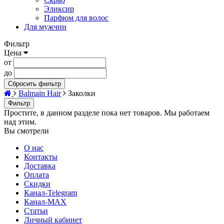
Эликсир
Парфюм для волос
Для мужчин
Фильтр
Цена
от
до
Сбросить фильтр
Balmain Hair
Заколки
Фильтр
Простите, в данном разделе пока нет товаров. Мы работаем
над этим.
Вы смотрели
О нас
Контакты
Доставка
Оплата
Скидки
Канал-Telegram
Канал-МAX
Статьи
Личный кабинет