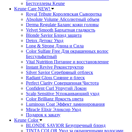
Бестселлеры Keune
Keune Care NEW!
Royal Tribute Королевская Сыворотка
Absolute Volume Абсолютный объем
Derma Regulate Баланс кожи головы
Velvet Smooth Бархатная гладкость
Blonde Savior Блонд защита
Detox Детокс Уход
Long & Strong Длина и Сила
Color Sulfate Free Для окрашенных волос
Бессульфатный
Vital Nutrition Питание и восстановление
Instant Revive Реконструктор
Silver Savior Серебряный отблеск
Radiant Gloss Сияние и блеск
Perfect Clarity Совершенная Чистота
Confident Curl Упругий Локон
Scalp Sensitive Успокаивающий уход
Color Brillianz Яркость цвета
Luminous Coat Эффект ламинирования
Miracle Elixir Эликсир Уход
Подарок к заказу
Keune Color
BLONDE SAVIOR Безупречный блонд
TINTA COLOR Уход за окрашенными волосами