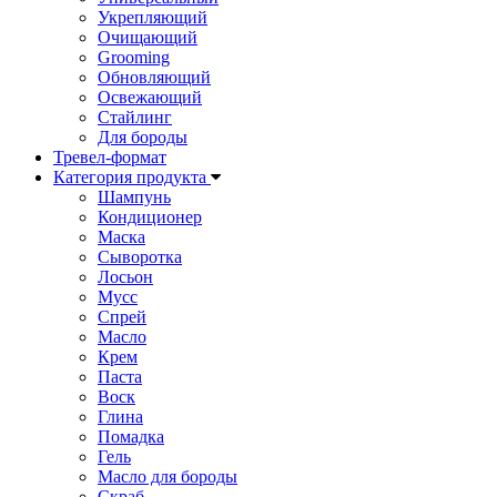
Укрепляющий
Очищающий
Grooming
Обновляющий
Освежающий
Стайлинг
Для бороды
Тревел-формат
Категория продукта
Шампунь
Кондиционер
Маска
Сыворотка
Лосьон
Мусс
Спрей
Масло
Крем
Паста
Воск
Глина
Помадка
Гель
Масло для бороды
Cкраб