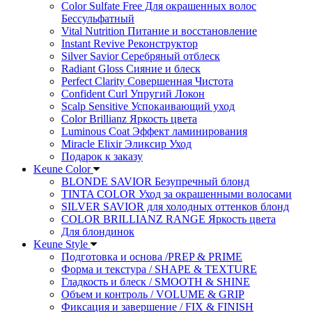
Color Sulfate Free Для окрашенных волос
Бессульфатный
Vital Nutrition Питание и восстановление
Instant Revive Реконструктор
Silver Savior Серебряный отблеск
Radiant Gloss Сияние и блеск
Perfect Clarity Совершенная Чистота
Confident Curl Упругий Локон
Scalp Sensitive Успокаивающий уход
Color Brillianz Яркость цвета
Luminous Coat Эффект ламинирования
Miracle Elixir Эликсир Уход
Подарок к заказу
Keune Color
BLONDE SAVIOR Безупречный блонд
TINTA COLOR Уход за окрашенными волосами
SILVER SAVIOR для холодных оттенков блонд
COLOR BRILLIANZ RANGE Яркость цвета
Для блондинок
Keune Style
Подготовка и основа /PREP & PRIME
Форма и текстура / SHAPE & TEXTURE
Гладкость и блеск / SMOOTH & SHINE
Объем и контроль / VOLUME & GRIP
Фиксация и завершение / FIX & FINISH