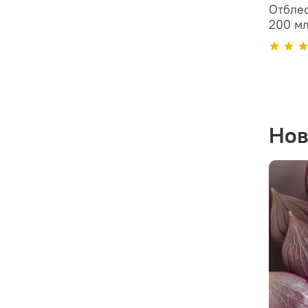
Отблес
200 м
Нов