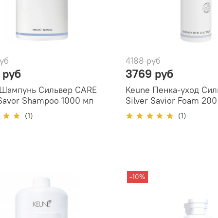
уб
4188 руб
 руб
3769 руб
 Шампунь Сильвер CARE
Keune Пенка-уход Си
 Savor Shampoo 1000 мл
Silver Savior Foam 200
(1)
(1)
-10%