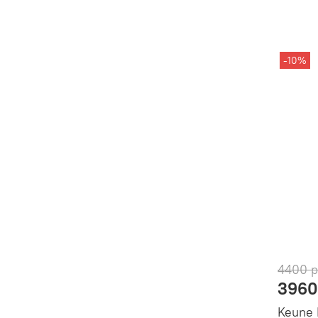
-10%
4400 
3960
Keune