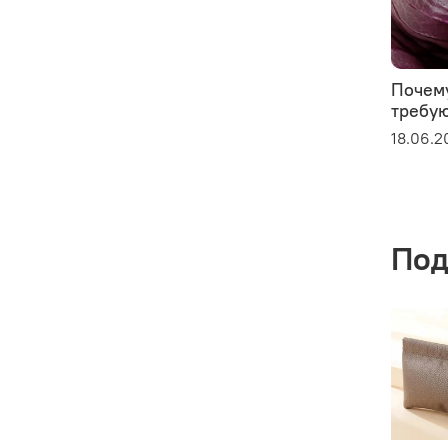
Почем
требую
18.06.2
Под