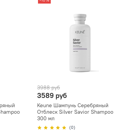
-10%
3988 руб
3589 руб
бряный
Keune Шампунь Серебряный
 Shampoo
Отблеск Silver Savior Shampoo
300 мл
(0)