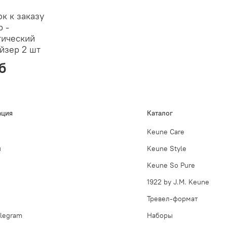
к к заказу
р -
тический
йзер 2 шт
б
ция
Каталог
Keune Care
ы
Keune Style
Keune So Pure
1922 by J.M. Keune
Тревел-формат
legram
Наборы