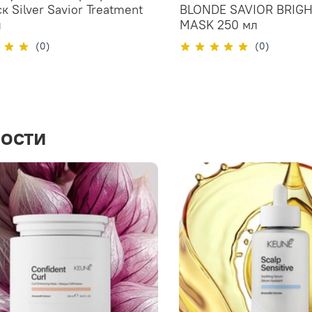
к Silver Savior Treatment
BLONDE SAVIOR BRIG
л
MASK 250 мл
(0)
(0)
ости