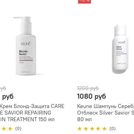
-10%
руб
1200 руб
 руб
1080 руб
 Крем Блонд-Защита CARE
Keune Шампунь Сере
E SAVIOR REPAIRING
Отблеск Silver Savior
-IN TREATMENT 150 мл
80 мл
(0)
(0)