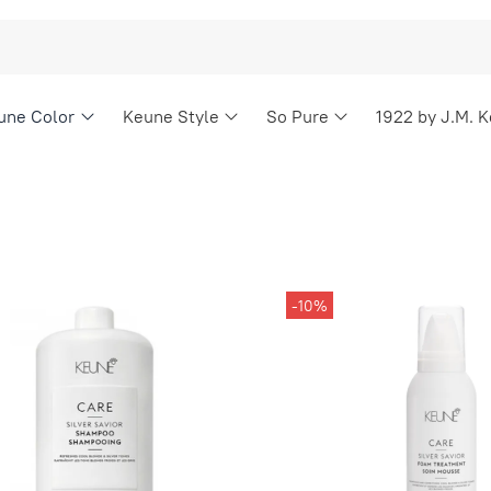
une Color
Keune Style
So Pure
1922 by J.M. 
-10%