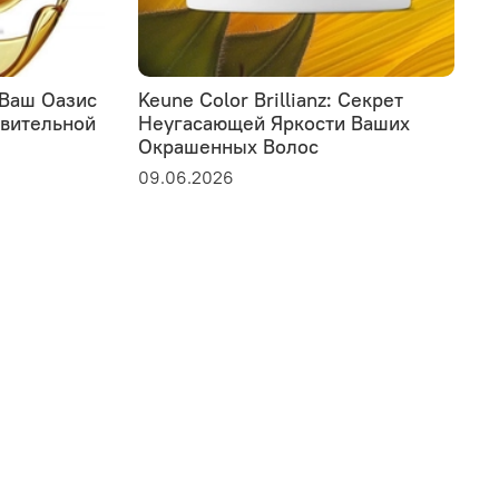
: Ваш Оазис
Keune Color Brillianz: Секрет
L
твительной
Неугасающей Яркости Ваших
у
Окрашенных Волос
э
с
09.06.2026
0