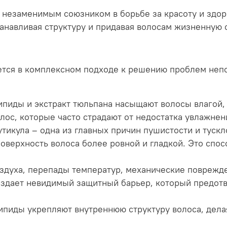
 незаменимым союзником в борьбе за красоту и здор
танавливая структуру и придавая волосам жизненную 
тся в комплексном подходе к решению проблем непо
пиды и экстракт тюльпана насыщают волосы влагой, 
лос, которые часто страдают от недостатка увлажнен
икула – одна из главных причин пушистости и тускл
поверхность волоса более ровной и гладкой. Это спо
духа, перепады температур, механические поврежден
создает невидимый защитный барьер, который предот
пиды укрепляют внутреннюю структуру волоса, делая