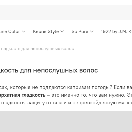
une Color
Keune Style
So Pure
1922 by J.M. 
 гладкость для непослушных волос
дкость для непослушных волос
сах, которые не поддаются капризам погоды? Если в
архатная гладкость
– это именно то, что вам нужно. 
гладкость, защиту от влаги и непревзойденную мягкос