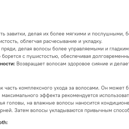
ь завитки, делая их более мягкими и послушными, б
стость, облегчая расчесывание и укладку.
пряди, делая волосы более управляемыми и гладким
борется с пушистостью, обеспечивая долговременны
ности:
Возвращает волосам здоровое сияние и делает
к часть комплексного ухода за волосами. Он может 
 максимального эффекта рекомендуется использовать
ья головы, на влажные волосы наносится кондицион
корней. Затем волосы укладываются привычным спосо
th: