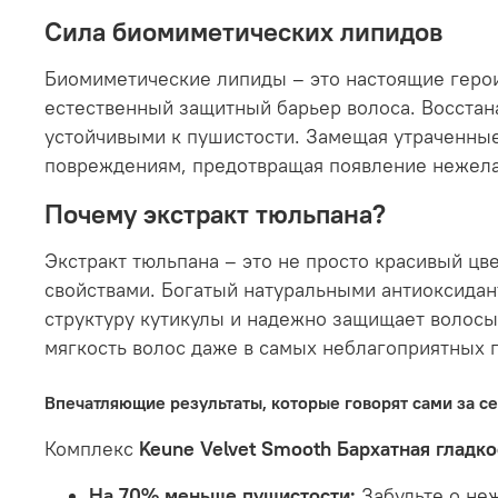
Сила биомиметических липидов
Биомиметические липиды – это настоящие герои
естественный защитный барьер волоса. Восстана
устойчивыми к пушистости. Замещая утраченные 
повреждениям, предотвращая появление нежела
Почему экстракт тюльпана?
Экстракт тюльпана – это не просто красивый 
свойствами. Богатый натуральными антиоксида
структуру кутикулы и надежно защищает волосы 
мягкость волос даже в самых неблагоприятных 
Впечатляющие результаты, которые говорят сами за с
Комплекс
Keune Velvet Smooth Бархатная гладко
На 70% меньше пушистости:
Забудьте о не