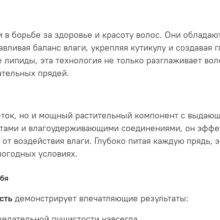
 в борьбе за здоровье и красоту волос. Они облада
вливая баланс влаги, укрепляя кутикулу и создавая 
липиды, эта технология не только разглаживает воло
тельных прядей.
цветок, но и мощный растительный компонент с выд
нтами и влагоудерживающими соединениями, он эффек
от воздействия влаги. Глубоко питая каждую прядь, 
погодных условиях.
ебя
сть
демонстрирует впечатляющие результаты:
желательной пушистости навсегда.