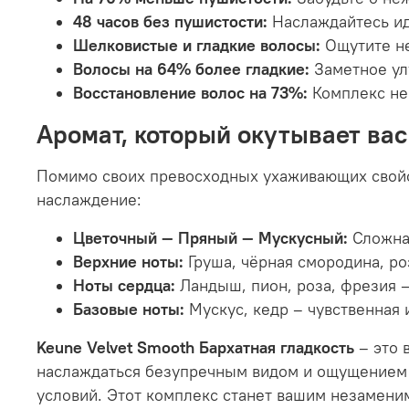
48 часов без пушистости:
Наслаждайтесь ид
Шелковистые и гладкие волосы:
Ощутите не
Волосы на 64% более гладкие:
Заметное ул
Восстановление волос на 73%:
Комплекс не 
Аромат, который окутывает ва
Помимо своих превосходных ухаживающих свой
наслаждение:
Цветочный — Пряный — Мускусный:
Сложная
Верхние ноты:
Груша, чёрная смородина, р
Ноты сердца:
Ландыш, пион, роза, фрезия 
Базовые ноты:
Мускус, кедр – чувственная 
Keune Velvet Smooth Бархатная гладкость
– это 
наслаждаться безупречным видом и ощущением б
условий. Этот комплекс станет вашим незамен