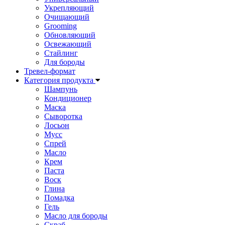
Укрепляющий
Очищающий
Grooming
Обновляющий
Освежающий
Стайлинг
Для бороды
Тревел-формат
Категория продукта
Шампунь
Кондиционер
Маска
Сыворотка
Лосьон
Мусс
Спрей
Масло
Крем
Паста
Воск
Глина
Помадка
Гель
Масло для бороды
Cкраб