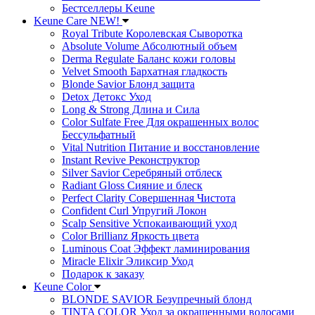
Бестселлеры Keune
Keune Care NEW!
Royal Tribute Королевская Сыворотка
Absolute Volume Абсолютный объем
Derma Regulate Баланс кожи головы
Velvet Smooth Бархатная гладкость
Blonde Savior Блонд защита
Detox Детокс Уход
Long & Strong Длина и Сила
Color Sulfate Free Для окрашенных волос
Бессульфатный
Vital Nutrition Питание и восстановление
Instant Revive Реконструктор
Silver Savior Серебряный отблеск
Radiant Gloss Сияние и блеск
Perfect Clarity Совершенная Чистота
Confident Curl Упругий Локон
Scalp Sensitive Успокаивающий уход
Color Brillianz Яркость цвета
Luminous Coat Эффект ламинирования
Miracle Elixir Эликсир Уход
Подарок к заказу
Keune Color
BLONDE SAVIOR Безупречный блонд
TINTA COLOR Уход за окрашенными волосами