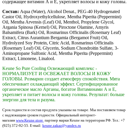
содержащее витамин А и Е, укрепляет волосы и кожу головы.
Состав:
Aqua (Water), Alcohol Denat., PEG-40 Hydrogenated
Castor Oil, Hydroxyethylcellulose, Mentha Piperita (Peppermint)
Oil, Mentha Arvensis (Leaf) Oil, Menthol, Propylene Glycol,
Argania Spinosa (Kernel) Oil, Piroctone Olamine, Amyris
Balsamifera (Bark) Oil, Rosmarinus Officinalis (Rosemary Leaf)
Extract, Citrus Aurantium Bergamia (Bergamot Fruit) Oil,
Hydrolyzed Soy Protein, Citric Acid, Rosmarinus Officinalis
(Rosemary Leaf) Oil, Glycerin, Sodium Chondroitin Sulfate, 3-
Aminopropane Sulfonic Acid, Mentha Piperita (Peppermint)
Extract, Limonene, Linalool.
Keune So Pure Cooling Освежающий комплекс -
НОРМАЛИЗУЕТ И ОСВЕЖАЕТ ВОЛОСЫ И КОЖУ
ГОЛОВЫ. Розмарин создает атмосферу спокойствия. Мята
обеспечивает охлаждающий эффект. Сертифицированное
органическое масло Арганы, богатое Витаминами А и Е,
укрепляет и питает волосы и кожу головы. Результат: больше
энергии для тела и разума.
Срок годности и состав продукта указаны на товаре. Мы поставляем товар
с надлежащим сроком годности. Официальный интернет-
магазин
www.Keune.store
партнер марки Keune на территории РФ. Тел.: +7
(925) 372-92-55. E-mail:
keune.zakaz@yandex.ru