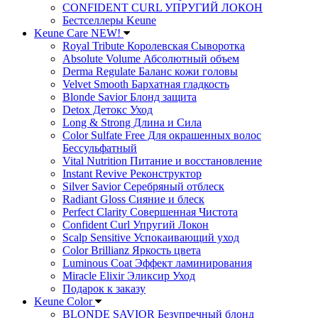
CONFIDENT CURL УПРУГИЙ ЛОКОН
Бестселлеры Keune
Keune Care NEW!
Royal Tribute Королевская Сыворотка
Absolute Volume Абсолютный объем
Derma Regulate Баланс кожи головы
Velvet Smooth Бархатная гладкость
Blonde Savior Блонд защита
Detox Детокс Уход
Long & Strong Длина и Сила
Color Sulfate Free Для окрашенных волос
Бессульфатный
Vital Nutrition Питание и восстановление
Instant Revive Реконструктор
Silver Savior Серебряный отблеск
Radiant Gloss Сияние и блеск
Perfect Clarity Совершенная Чистота
Confident Curl Упругий Локон
Scalp Sensitive Успокаивающий уход
Color Brillianz Яркость цвета
Luminous Coat Эффект ламинирования
Miracle Elixir Эликсир Уход
Подарок к заказу
Keune Color
BLONDE SAVIOR Безупречный блонд