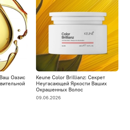
: Ваш Оазис
Keune Color Brillianz: Секрет
L
твительной
Неугасающей Яркости Ваших
у
Окрашенных Волос
э
с
09.06.2026
0