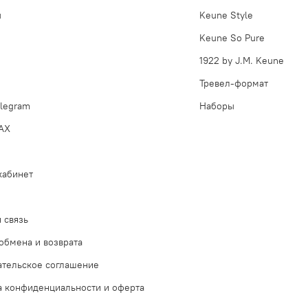
ы
Keune Style
Keune So Pure
1922 by J.M. Keune
Тревел-формат
legram
Наборы
AX
кабинет
 связь
обмена и возврата
ательское соглашение
а конфиденциальности и оферта