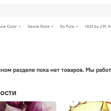
une Color
Keune Style
So Pure
1922 by J.M. 
нном разделе пока нет товаров. Мы работ
ости