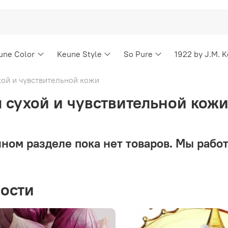
une Color
Keune Style
So Pure
1922 by J.M. 
хой и чувствительной кожи
я сухой и чувствительной кож
нном разделе пока нет товаров. Мы работ
ости