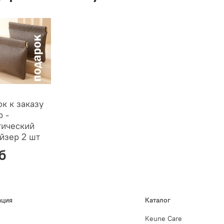
к к заказу
р -
тический
йзер 2 шт
б
ция
Каталог
Keune Care