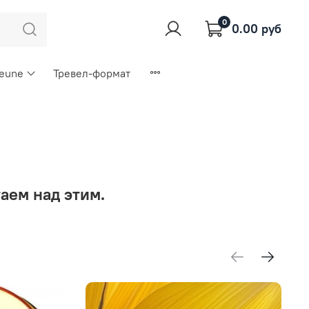
0
0.00 руб
Keune
Тревел-формат
и
аем над этим.