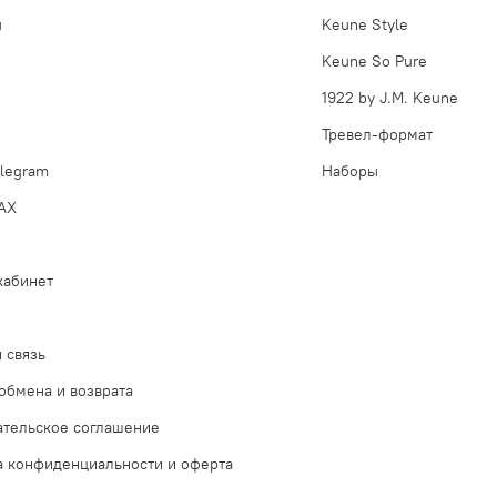
ы
Keune Style
Keune So Pure
1922 by J.M. Keune
Тревел-формат
legram
Наборы
AX
кабинет
 связь
обмена и возврата
ательское соглашение
а конфиденциальности и оферта