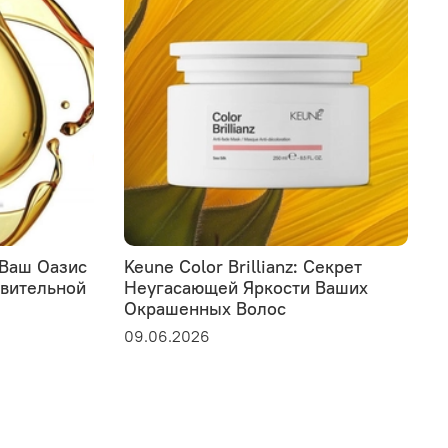
: Ваш Оазис
Keune Color Brillianz: Секрет
L
твительной
Неугасающей Яркости Ваших
у
Окрашенных Волос
э
с
09.06.2026
0