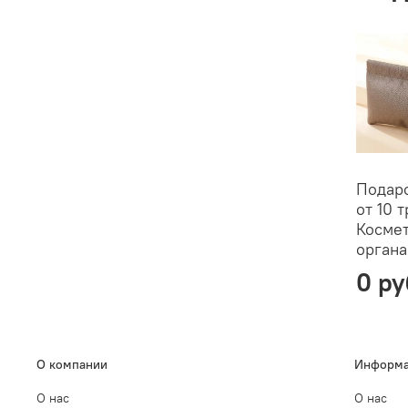
Подаро
от 10 т
Косме
органа
0 ру
О компании
Информа
О нас
О нас