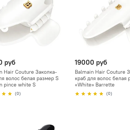
0 руб
19000 руб
n Hair Couture Заколка-
Balmain Hair Couture 
ля волос белая размер S
краб для волос белая
n pince white S
«White» Barrette
(0)
(0)