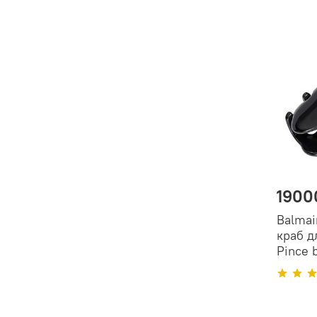
1900
Balmai
краб д
Рince 