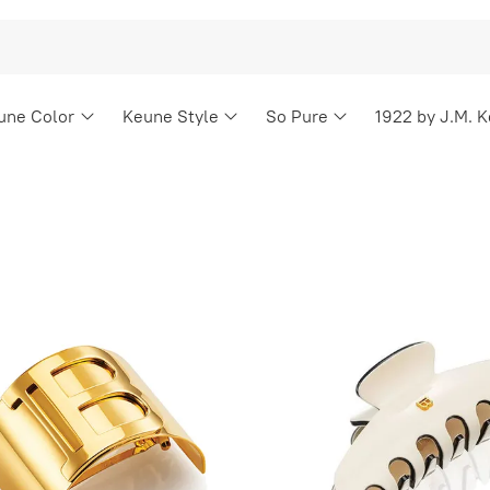
une Color
Keune Style
So Pure
1922 by J.M. 