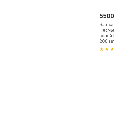
5500
Balmai
Несмы
cпрей 
200 м