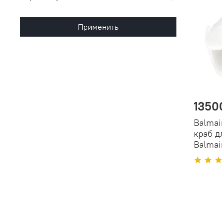
Применить
1350
Balmai
краб д
Balmai