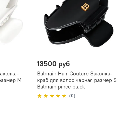
13500 руб
Заколка-
Balmain Hair Couture Заколка-
 размер М
краб для волос черная размер S
Balmain pince black
(0)