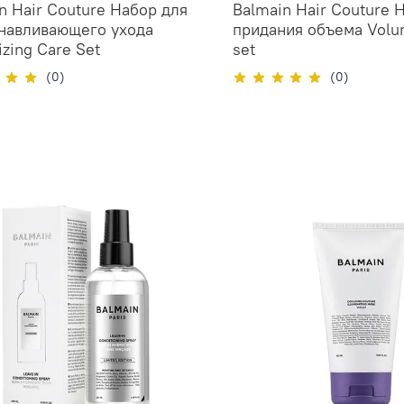
n Hair Couture Набор для
Balmain Hair Couture 
навливающего ухода
придания объема Volu
izing Care Set
set
(0)
(0)