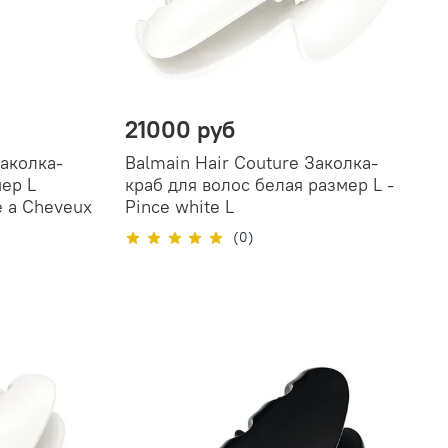
21000 руб
Заколка-
Balmain Hair Couture Заколка-
ер L
краб для волос белая размер L -
e a Cheveux
Pince white L
(0)