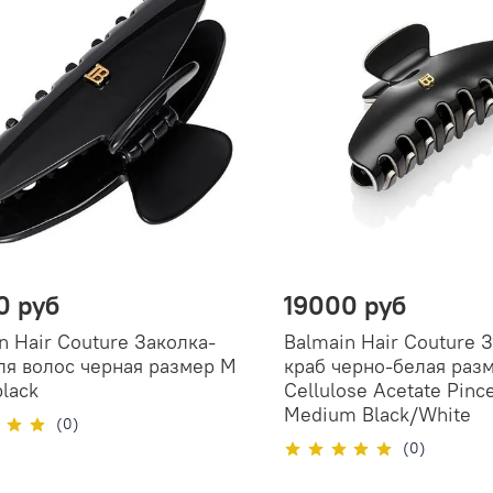
0 руб
19000 руб
n Hair Couture Заколка-
Balmain Hair Couture 
ля волос черная размер М
краб черно-белая раз
black
Cellulose Acetate Pinc
Medium Black/White
(0)
(0)