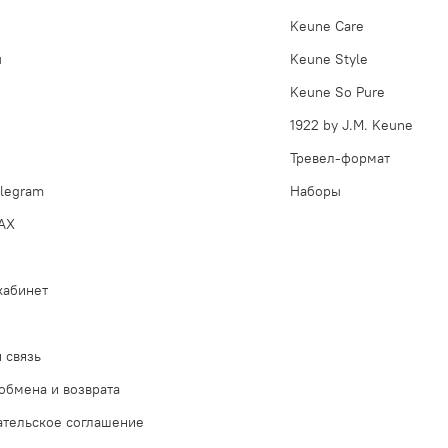
Keune Care
ы
Keune Style
Keune So Pure
1922 by J.M. Keune
Тревел-формат
legram
Наборы
AX
кабинет
 связь
обмена и возврата
ательское соглашение