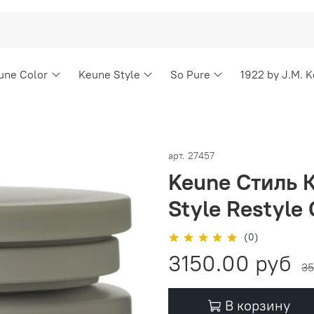
une Color
Keune Style
So Pure
1922 by J.M. 
арт.
27457
Keune Стиль 
Style Restyle
(0)
3150.00 руб
35
В корзину