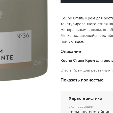
Keune Стиль Крем для рест
текстурированного стиля н
минеральным воском, он об
Легко поддающийся рестай
при укладке.
Описание
Keune Стиль Крем для реста
Стиль Крем для рестайлинг
волос короткой и средней д
Показать полностью
естественный блеск, делае
воск озокерит, для объёма 
Легко поддаётся рестайлин
Характеристики
Фактор фиксации 3.
вид продукции
крем для рестайлинг