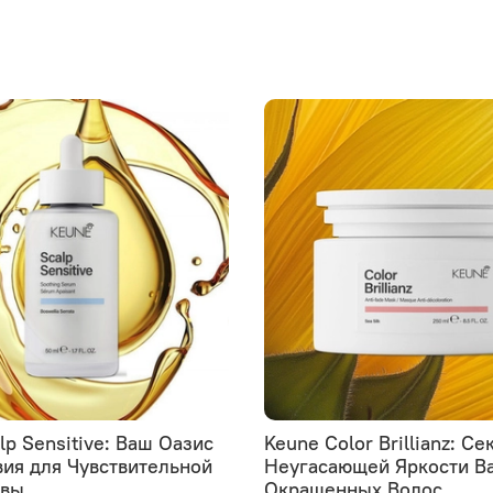
lp Sensitive: Ваш Оазис
Keune Color Brillianz: Се
ия для Чувствительной
Неугасающей Яркости В
овы
Окрашенных Волос