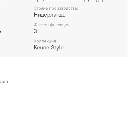
Cтрана производства:
ene Glycol, Ozokerite, Paraffinum Liquidum (Mineral
Нидерланды
 Oleth-5, PVP, VP/VA Copolymer, Cyclopentasiloxane,
Фактор фиксации
rastearate, Oleth-10 Phosphate, Oleth-3 Phosphate,
р
3
ethanol, Dimethiconol, Sorbitol, Laureth-2, Sodium
exylglycerin, Laureth-23, PEG-45M, Laureth-4,
Коллекция
Keune Style
, Octenidine HCl, Propylparaben, Limonene, Linalool.
продукта указаны на товаре. Мы поставляем
ком годности.
магазин
www.Keune.store
партнер марки Keune
влял
+7 (925) 372-92-55. E-
x.ru