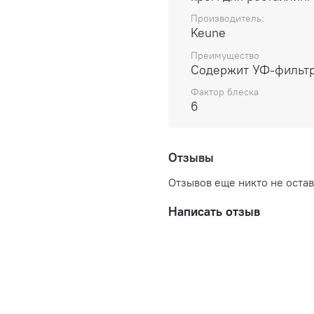
Фактор блеска 6.
Производитель:
Состав:
Aqua (Water), Propyl
Keune
Oil), Petrolatum, Oleth-20,
Преимущество
PEG-150 Pentaerythrityl Tet
Содержит УФ-фильт
Parfum (Fragrance), Phenoxy
Hydroxide, Carbomer, Ethylh
Фактор блеска
6
Ethylparaben, Methylparaben
Срок годности и состав 
товар с надлежащим сро
Отзывы
Официальный интернет-
Отзывов еще никто не оста
на территории РФ. Тел.: 
mail:
keune.zakaz@yande
Написать отзыв