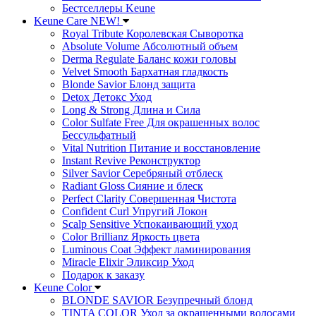
Бестселлеры Keune
Keune Care NEW!
Royal Tribute Королевская Сыворотка
Absolute Volume Абсолютный объем
Derma Regulate Баланс кожи головы
Velvet Smooth Бархатная гладкость
Blonde Savior Блонд защита
Detox Детокс Уход
Long & Strong Длина и Сила
Color Sulfate Free Для окрашенных волос
Бессульфатный
Vital Nutrition Питание и восстановление
Instant Revive Реконструктор
Silver Savior Серебряный отблеск
Radiant Gloss Сияние и блеск
Perfect Clarity Совершенная Чистота
Confident Curl Упругий Локон
Scalp Sensitive Успокаивающий уход
Color Brillianz Яркость цвета
Luminous Coat Эффект ламинирования
Miracle Elixir Эликсир Уход
Подарок к заказу
Keune Color
BLONDE SAVIOR Безупречный блонд
TINTA COLOR Уход за окрашенными волосами