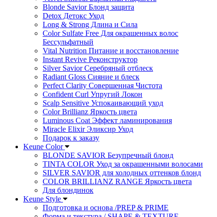
Blonde Savior Блонд защита
Detox Детокс Уход
Long & Strong Длина и Сила
Color Sulfate Free Для окрашенных волос
Бессульфатный
Vital Nutrition Питание и восстановление
Instant Revive Реконструктор
Silver Savior Серебряный отблеск
Radiant Gloss Сияние и блеск
Perfect Clarity Совершенная Чистота
Confident Curl Упругий Локон
Scalp Sensitive Успокаивающий уход
Color Brillianz Яркость цвета
Luminous Coat Эффект ламинирования
Miracle Elixir Эликсир Уход
Подарок к заказу
Keune Color
BLONDE SAVIOR Безупречный блонд
TINTA COLOR Уход за окрашенными волосами
SILVER SAVIOR для холодных оттенков блонд
COLOR BRILLIANZ RANGE Яркость цвета
Для блондинок
Keune Style
Подготовка и основа /PREP & PRIME
Форма и текстура / SHAPE & TEXTURE