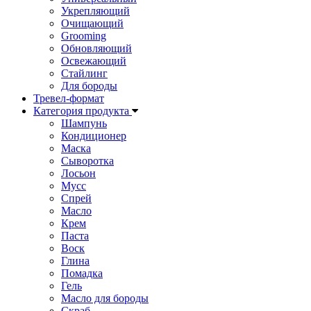
Укрепляющий
Очищающий
Grooming
Обновляющий
Освежающий
Стайлинг
Для бороды
Тревел-формат
Категория продукта
Шампунь
Кондиционер
Маска
Сыворотка
Лосьон
Мусс
Спрей
Масло
Крем
Паста
Воск
Глина
Помадка
Гель
Масло для бороды
Cкраб