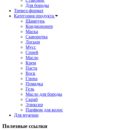
Стайлинг
Для бороды
Тревел-формат
Категория продукта
Шампунь
Кондиционер
Маска
Сыворотка
Лосьон
Мусс
Спрей
Масло
Крем
Паста
Воск
Глина
Помадка
Гель
Масло для бороды
Cкраб
Эликсир
Парфюм для волос
Для мужчин
Полезные ссылки