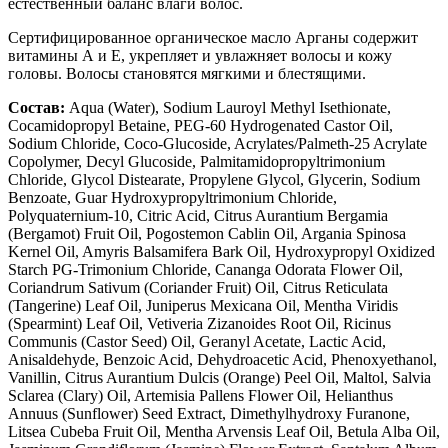
естественный баланс влаги волос.
Сертифицированное органическое масло Арганы содержит
витамины А и Е, укрепляет и увлажняет волосы и кожу
головы. Волосы становятся мягкими и блестящими.
Cостав:
Aqua (Water), Sodium Lauroyl Methyl Isethionate,
Cocamidopropyl Betaine, PEG-60 Hydrogenated Castor Oil,
Sodium Chloride, Coco-Glucoside, Acrylates/Palmeth-25 Acrylate
Copolymer, Decyl Glucoside, Palmitamidopropyltrimonium
Chloride, Glycol Distearate, Propylene Glycol, Glycerin, Sodium
Benzoate, Guar Hydroxypropyltrimonium Chloride,
Polyquaternium-10, Citric Acid, Citrus Aurantium Bergamia
(Bergamot) Fruit Oil, Pogostemon Cablin Oil, Argania Spinosa
Kernel Oil, Amyris Balsamifera Bark Oil, Hydroxypropyl Oxidized
Starch PG-Trimonium Chloride, Cananga Odorata Flower Oil,
Coriandrum Sativum (Coriander Fruit) Oil, Citrus Reticulata
(Tangerine) Leaf Oil, Juniperus Mexicana Oil, Mentha Viridis
(Spearmint) Leaf Oil, Vetiveria Zizanoides Root Oil, Ricinus
Communis (Castor Seed) Oil, Geranyl Acetate, Lactic Acid,
Anisaldehyde, Benzoic Acid, Dehydroacetic Acid, Phenoxyethanol,
Vanillin, Citrus Aurantium Dulcis (Orange) Peel Oil, Maltol, Salvia
Sclarea (Clary) Oil, Artemisia Pallens Flower Oil, Helianthus
Annuus (Sunflower) Seed Extract, Dimethylhydroxy Furanone,
Litsea Cubeba Fruit Oil, Mentha Arvensis Leaf Oil, Betula Alba Oil,