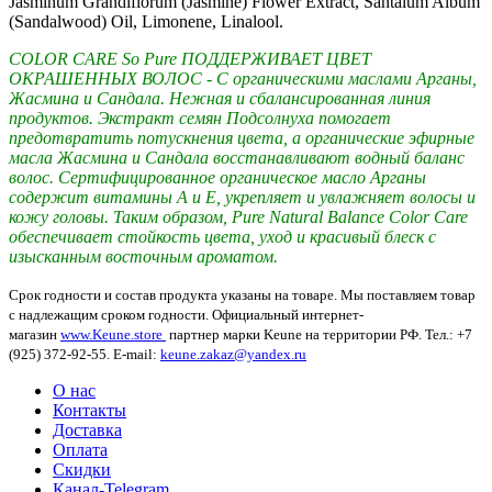
Jasminum Grandiflorum (Jasmine) Flower Extract, Santalum Album
(Sandalwood) Oil, Limonene, Linalool.
COLOR CARE So Pure ПОДДЕРЖИВАЕТ ЦВЕТ
ОКРАШЕННЫХ ВОЛОС - С органическими маслами Арганы,
Жасмина и Сандала. Нежная и сбалансированная линия
продуктов. Экстракт семян Подсолнуха помогает
предотвратить потускнения цвета, а органические эфирные
масла Жасмина и Сандала восстанавливают водный баланс
волос. Сертифицированное органическое масло Арганы
содержит витамины А и Е, укрепляет и увлажняет волосы и
кожу головы. Таким образом, Pure Natural Balance Color Care
обеспечивает стойкость цвета, уход и красивый блеск с
изысканным восточным ароматом.
Срок годности и состав продукта указаны на товаре. Мы поставляем товар
с надлежащим сроком годности. Официальный интернет-
магазин
www.Keune.store
партнер марки Keune на территории РФ. Тел.: +7
(925) 372-92-55. E-mail:
keune.zakaz@yandex.ru
О нас
Контакты
Доставка
Оплата
Скидки
Канал-Telegram