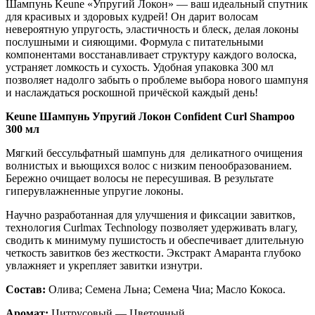
Шампунь Keune «Упругий Локон» — ваш идеальный спутник
для красивых и здоровых кудрей! Он дарит волосам
невероятную упругость, эластичность и блеск, делая локоны
послушными и сияющими. Формула с питательными
компонентами восстанавливает структуру каждого волоска,
устраняет ломкость и сухость. Удобная упаковка 300 мл
позволяет надолго забыть о проблеме выбора нового шампуня
и наслаждаться роскошной причёской каждый день!
Keune Шампунь Упругий Локон Confident Curl Shampoo
300 мл
Мягкий бессульфатный шампунь для деликатного очищения
волнистых и вьющихся волос с низким пенообразованием.
Бережно очищает волосы не пересушивая. В результате
гиперувлажненные упругие локоны.
Научно разработанная для улучшения и фиксации завитков,
технология Curlmax Technology позволяет удерживать влагу,
сводить к минимуму пушистость и обеспечивает длительную
четкость завитков без жесткости. Экстракт Амаранта глубоко
увлажняет и укрепляет завитки изнутри.
Состав:
Олива; Семена Льна; Семена Чиа; Масло Кокоса.
Аромат:
Цитрусовый — Цветочный.