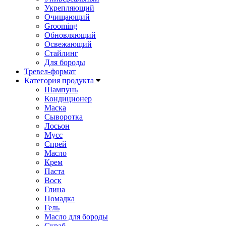
Укрепляющий
Очищающий
Grooming
Обновляющий
Освежающий
Стайлинг
Для бороды
Тревел-формат
Категория продукта
Шампунь
Кондиционер
Маска
Сыворотка
Лосьон
Мусс
Спрей
Масло
Крем
Паста
Воск
Глина
Помадка
Гель
Масло для бороды
Cкраб