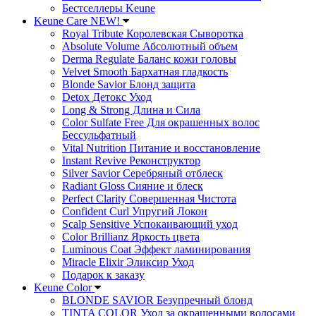
Бестселлеры Keune
Keune Care NEW!
Royal Tribute Королевская Сыворотка
Absolute Volume Абсолютный объем
Derma Regulate Баланс кожи головы
Velvet Smooth Бархатная гладкость
Blonde Savior Блонд защита
Detox Детокс Уход
Long & Strong Длина и Сила
Color Sulfate Free Для окрашенных волос
Бессульфатный
Vital Nutrition Питание и восстановление
Instant Revive Реконструктор
Silver Savior Серебряный отблеск
Radiant Gloss Сияние и блеск
Perfect Clarity Совершенная Чистота
Confident Curl Упругий Локон
Scalp Sensitive Успокаивающий уход
Color Brillianz Яркость цвета
Luminous Coat Эффект ламинирования
Miracle Elixir Эликсир Уход
Подарок к заказу
Keune Color
BLONDE SAVIOR Безупречный блонд
TINTA COLOR Уход за окрашенными волосами