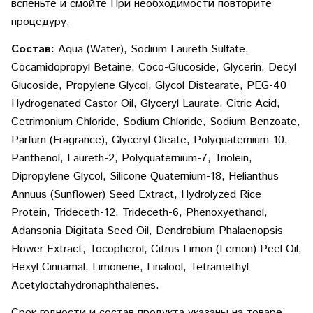
вспеньте и смойте При необходимости повторите
процедуру.
Состав:
Aqua (Water), Sodium Laureth Sulfate,
Cocamidopropyl Betaine, Coco-Glucoside, Glycerin, Decyl
Glucoside, Propylene Glycol, Glycol Distearate, PEG-40
Hydrogenated Castor Oil, Glyceryl Laurate, Citric Acid,
Cetrimonium Chloride, Sodium Chloride, Sodium Benzoate,
Parfum (Fragrance), Glyceryl Oleate, Polyquaternium-10,
Panthenol, Laureth-2, Polyquaternium-7, Triolein,
Dipropylene Glycol, Silicone Quaternium-18, Helianthus
Annuus (Sunflower) Seed Extract, Hydrolyzed Rice
Protein, Trideceth-12, Trideceth-6, Phenoxyethanol,
Adansonia Digitata Seed Oil, Dendrobium Phalaenopsis
Flower Extract, Tocopherol, Citrus Limon (Lemon) Peel Oil,
Hexyl Cinnamal, Limonene, Linalool, Tetramethyl
Acetyloctahydronaphthalenes.
Срок годности и состав продукта указаны на товаре.