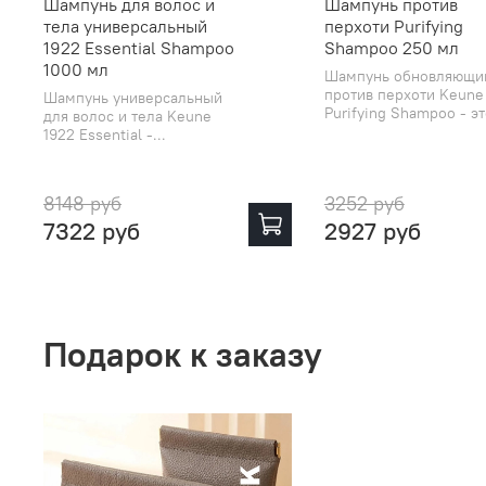
Шампунь для волос и
Шампунь против
тела универсальный
перхоти Purifying
1922 Essential Shampoo
Shampoo 250 мл
1000 мл
Шампунь обновляющи
против перхоти Keune
Шампунь универсальный
Purifying Shampoo - это
для волос и тела Keune
1922 Essential -...
8148 руб
3252 руб
7322 руб
2927 руб
Подарок к заказу