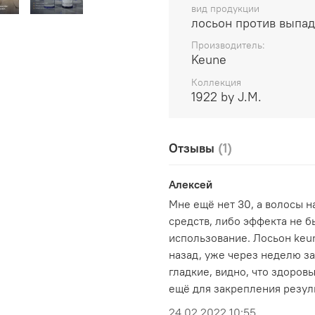
вид продукции
лосьон против выпад
Состав:
Aqua (Water), Alcoho
Soy Protein, Peg-40 Hydroge
Производитель:
Keune
Caffeine, 3-Aminopropane Su
Glycol, Cannabis Sativa Seed
Коллекция
Extract, Biotin, Quaternium-5
1922 by J.M.
Methylpropional, Coumarin, 
Специально для концепта 1
Отзывы
(1)
ноты ароматической отдушк
подчеркивающий свободу, н
Алексей
Верхние ноты:
эвкалипт, ка
Мне ещё нет 30, а волосы н
средств, либо эффекта не б
Ключевые ноты:
сандал, ири
использование. Лосьон keun
Основные ноты:
мускус, дре
назад, уже через неделю за
гладкие, видно, что здоров
Способ применения:
нанеси
ещё для закрепления резуль
Срок годности и состав про
24.02.2022 10:55