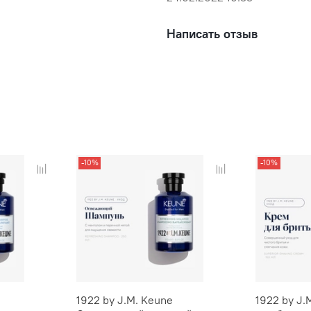
надлежащим сроком годнос
Написать отзыв
Официальный интернет-ма
территории РФ. Тел.: +7 (92
-10%
-10%
1922 by J.M. Keune
1922 by J.