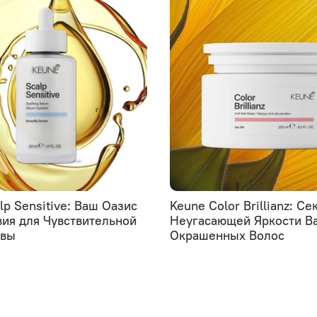
lp Sensitive: Ваш Оазис
Keune Color Brillianz: Се
ия для Чувствительной
Неугасающей Яркости В
овы
Окрашенных Волос