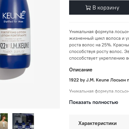
В корзину
Уникальная формула лосьона
жизненный цикл волоса и у
роста волос на 25%. Красн
способствуя росту волос. Э
способствует укреплению 
Описание
1922 by J.M. Keune Лосьон п
Уникальная формула лосьона
жизненный цикл волоса и у
Показать полностью
роста волос на 25%. Красн
способствуя росту волос. Э
способствует укреплению 
Характеристики
Активные ингредиенты:
вита