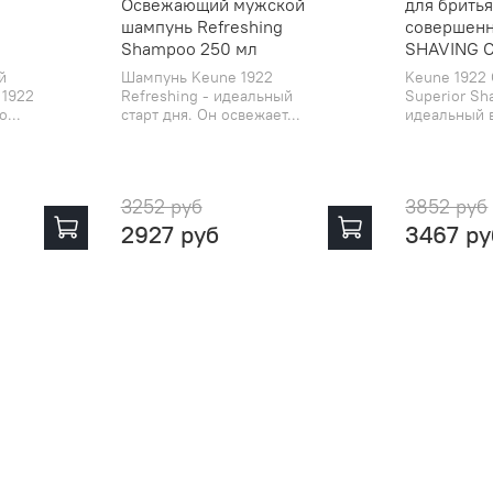
Освежающий мужской
для брить
шампунь Refreshing
совершен
Shampoo 250 мл
SHAVING 
й
Шампунь Keune 1922
Keune 1922
 1922
Refreshing - идеальный
Superior Sh
...
старт дня. Он освежает...
идеальный в
3252 руб
3852 руб
2927 руб
3467 ру