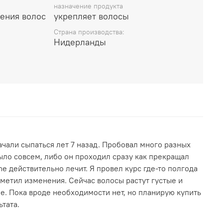
назначение продукта
ения волос
укрепляет волосы
l Denat., Butylene Glycol, Glycerin, Lecithin, Hydrolyzed
nated Castor Oil, Sodium Benzoate, Parfum (Fragrance),
Cтрана производства:
Нидерланды
lfonic Acid, Sodium Chondroitin Sulfate, Dipropylene
 Extract, Citric Acid, Creatine, Panax Ginseng (Root)
1, Triethyl Citrate, Potassium Sorbate, Butylphenyl
Limonene, Linalool.
922 by J.M.Keune были созданы и разработаны новые
и. Получился истинно мужской аромат,
еповторимость и нотки чувственности.
рдамон, морковь, инжир.
ачали сыпаться лет 7 назад. Пробовал много разных
ыло совсем, либо он проходил сразу как прекращал
с, кедр, кумарин.
e действительно лечит. Я провел курс где-то полгода
весина, папирус, кожа.
метил изменения. Сейчас волосы растут густые и
ые. Пока вроде необходимости нет, но планирую купить
те на чистую кожу головы. Не смывайте.
тата.
дукта указаны на товаре. Мы поставляем товар с