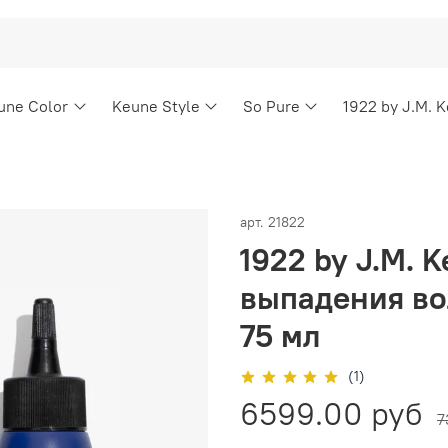
une Color
Keune Style
So Pure
1922 by J.M. 
арт.
21822
1922 by J.M. 
выпадения вол
75 мл
(1)
6599.00 руб
7