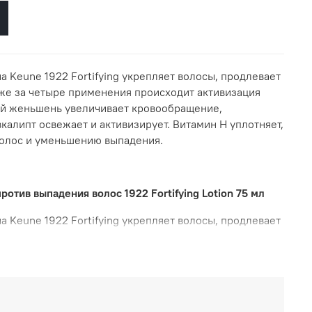
 Keune 1922 Fortifying укрепляет волосы, продлевает
же за четыре применения происходит активизация
ый женьшень увеличивает кровообращение,
вкалипт освежает и активизирует. Витамин H уплотняет,
волос и уменьшению выпадения.
ротив выпадения волос 1922 Fortifying Lotion 75 мл
 Keune 1922 Fortifying укрепляет волосы, продлевает
же за четыре применения происходит активизация
ый женьшень увеличивает кровообращение,
вкалипт освежает и активизирует. Витамин H уплотняет,
волос и уменьшению выпадения.
мин Н, красный женьшень, кофеин, креатин, эвкалипт.